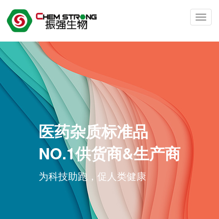
Toggl
navig
医药杂质标准品
NO.1供货商&生产商
为科技助跑，促人类健康