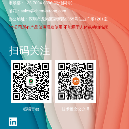
市场部：136 7004 6396 (微信同号)
邮箱：sales@chem-strong.com
办公地址：深圳市龙岗区碧新路2055号佳业广场1201室
*本公司所有产品仅供研发使用,不能用于人体或动物临床
扫码关注
振强官微
技术推文公众号