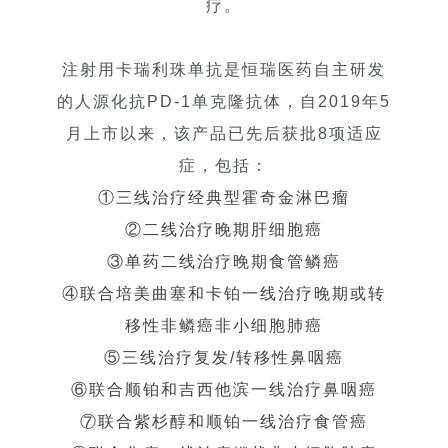
疗。
注射用卡瑞利珠单抗是恒瑞医药自主研发
的人源化抗PD-1单克隆抗体，自2019年5
月上市以来，该产品已先后获批8项适应
症，包括：
①三线治疗经典型霍奇金淋巴瘤
②二线治疗晚期肝细胞癌
③单药二线治疗晚期食管鳞癌
④联合培美曲塞和卡铂一线治疗晚期或转
移性非鳞癌非小细胞肺癌
⑤三线治疗复发/转移性鼻咽癌
⑥联合顺铂和吉西他滨一线治疗鼻咽癌
⑦联合紫杉醇和顺铂一线治疗食管癌