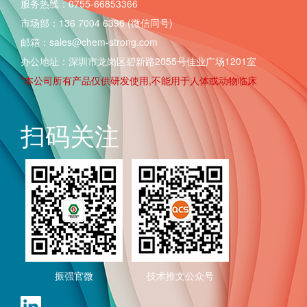
服务热线：0755-66853366
市场部：136 7004 6396 (微信同号)
邮箱：sales@chem-strong.com
办公地址：深圳市龙岗区碧新路2055号佳业广场1201室
*本公司所有产品仅供研发使用,不能用于人体或动物临床
扫码关注
振强官微
技术推文公众号