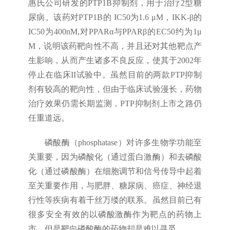
惠氏公司研发的PTP1B抑制剂，用于治疗2型糖
尿病。该药对PTP1B的 IC50为1.6 μM，IKK-β的
IC50为400nM,对PPARα与PPARβ的EC50约为1μ
M，说明该药靶向性不高，并且还对其他靶点产
生影响，从而产生诸多不良反应，使其于2002年
停止在临床II试验中。虽然目前的两款PTP抑制
剂有较高的靶向性，但由于临床试验漫长，药物
治疗效果仍需长期监测，PTP抑制剂上市之路仍
任重道远。
磷酸酶（phosphatase）对许多生物学功能至
关重要，因为磷酸化（通过蛋白激酶）和去磷酸
化（通过磷酸酶）在细胞调节和信号传导中起着
至关重要作用，与肥胖、糖尿病、癌症、神经退
行性等疾病有着千丝万缕的联系。虽然目前已有
很多安全有效的以磷酸激酶作为靶点的药物上
市，但是靶向磷酸酶的药物却是难以寻觅。