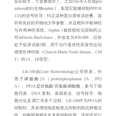
反应较大，于是被放弃了。之后Das等人合成gua
nabenz的衍生物sephin 1，发现它能够抑制PPP1R
15A的信号转导，纠正这种蛋白质错误折叠。该
药有良好的药物动力学参数，并且靶向中枢神经
与外周神经系统。Sephin 1被授权给法国制药公
司InFlectis BioScience，并改名为IFB-088，目前
处于临床试验I期，用于治疗遗传性原发性运动
感觉性神经病（Charcot-Marie-Tooth disease，CM
T）的1A、1B亚型。
LB-100由Lixte Biotechnology公司研发，作
用于磷酸酶2A（proteinphosphatase 2A，PP2
A）。PP2A是丝氨酸/苏氨酸磷酸酶，参与了细
胞代谢、DNA 复制、基因表达、信号转导、细
胞分化及凋亡等多个过程。LB-100作为PP2A的
抑制剂，具有增强免疫检查点抑制剂的抗肿瘤活
性，对晚期肿瘤生长具有抑制作用，该药也可以