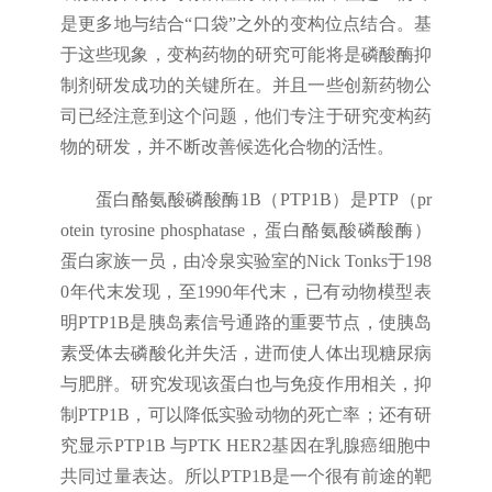
是更多地与结合“口袋”之外的变构位点结合。基
于这些现象，变构药物的研究可能将是磷酸酶抑
制剂研发成功的关键所在。并且一些创新药物公
司已经注意到这个问题，他们专注于研究变构药
物的研发，并不断改善候选化合物的活性。
蛋白酪氨酸磷酸酶1B（PTP1B）是PTP（pr
otein tyrosine phosphatase，蛋白酪氨酸磷酸酶）
蛋白家族一员，由冷泉实验室的Nick Tonks于198
0年代末发现，至1990年代末，已有动物模型表
明PTP1B是胰岛素信号通路的重要节点，使胰岛
素受体去磷酸化并失活，进而使人体出现糖尿病
与肥胖。研究发现该蛋白也与免疫作用相关，抑
制PTP1B，可以降低实验动物的死亡率；还有研
究显示PTP1B 与PTK HER2基因在乳腺癌细胞中
共同过量表达。所以PTP1B是一个很有前途的靶