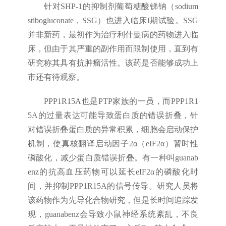
针对SHP-1的抑制剂葡萄糖酸锑钠（sodium
stibogluconate，SSG）也进入临床I期试验。SSG
并非新药，最初作为治疗利什曼病的药物进入临
床，但由于其严重的副作用而限制使用，直到有
研究称其具有抗肿瘤活性。该药是否能够成功上
市还有待观察。
PPP1R15A也是PTP家族的一员，而PPP1R1
5A的过量表达可能导致蛋白质的错误折叠，针
对错误折叠蛋白质的异常积累，细胞会启动保护
机制，使真核翻译启动因子2α（eIF2α）暂时性
磷酸化，减少蛋白质错误折叠。有一种叫guanab
enz的抗高血压药物可以延长eIF2α的磷酸化时
间，并抑制PPP1R15A的信号传导。研究人员将
该药物作为先导化合物研究，但是长时间追踪发
现，guanabenz会导致小鼠神经系统紊乱，不良